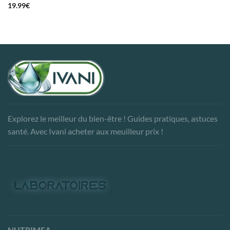
19.99
€
Explorez le meilleur du bien-être ! Guides pratiques, astuces
santé. Avec Ivani acheter aux meuilleur prix !
NUTRIMEA