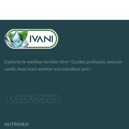
Explorez le meilleur du bien-être ! Guides pratiques, astuces
santé. Avec Ivani acheter aux meuilleur prix !
NUTRIMEA