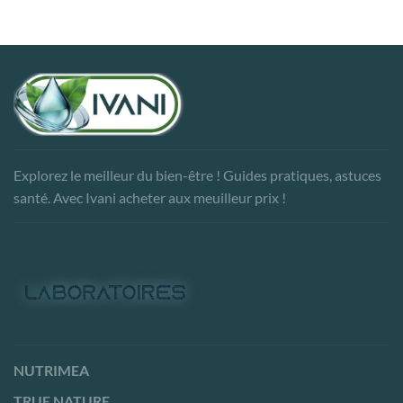
Explorez le meilleur du bien-être ! Guides pratiques, astuces
santé. Avec Ivani acheter aux meuilleur prix !
NUTRIMEA
TRUE NATURE