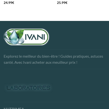
24.99
€
25.99
€
Explorez le meilleur du bien-être ! Guides pratiques, astuces
santé. Avec Ivani acheter aux meuilleur prix !
NUTRIMEA