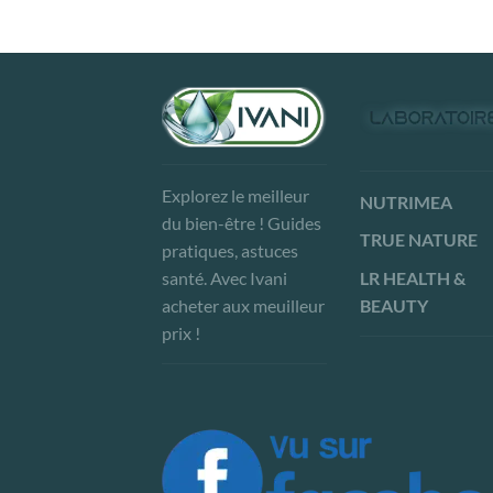
Explorez le meilleur
NUTRIMEA
du bien-être ! Guides
TRUE NATURE
pratiques, astuces
LR HEALTH &
santé. Avec Ivani
BEAUTY
acheter aux meuilleur
prix !