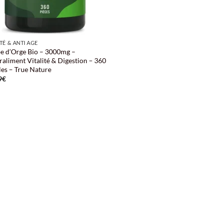
TÉ & ANTI AGE
e d’Orge Bio – 3000mg –
raliment Vitalité & Digestion – 360
les – True Nature
9
€