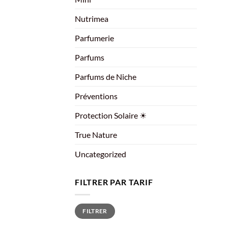
Nutrimea
Parfumerie
Parfums
Parfums de Niche
Préventions
Protection Solaire ☀
True Nature
Uncategorized
FILTRER PAR TARIF
Prix
Prix
FILTRER
min
max