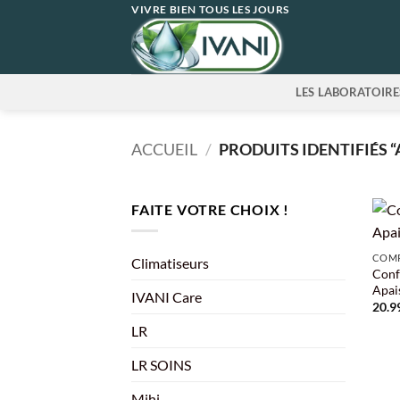
Passer
VIVRE BIEN TOUS LES JOURS
au
contenu
LES LABORATOIRE
ACCUEIL
/
PRODUITS IDENTIFIÉS 
FAITE VOTRE CHOIX !
+
COMP
Climatiseurs
Conf
Apai
IVANI Care
20.9
LR
LR SOINS
Mihi