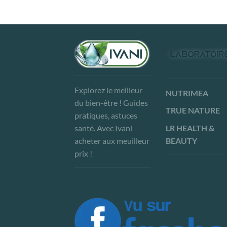
Explorez le meilleur
NUTRIMEA
du bien-être ! Guides
TRUE NATURE
pratiques, astuces
LR HEALTH &
santé. Avec Ivani
BEAUTY
acheter aux meuilleur
prix !