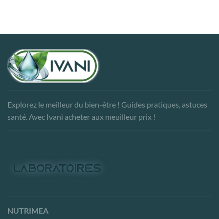
Explorez le meilleur du bien-être ! Guides pratiques, astuces
santé. Avec Ivani acheter aux meuilleur prix !
NUTRIMEA