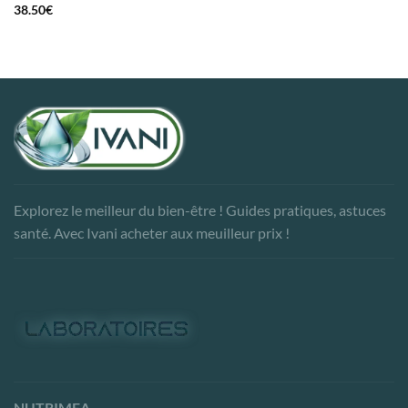
38.50
€
Explorez le meilleur du bien-être ! Guides pratiques, astuces
santé. Avec Ivani acheter aux meuilleur prix !
NUTRIMEA