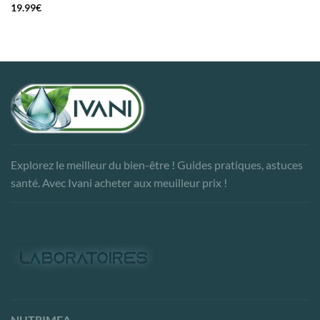
19.99
€
Explorez le meilleur du bien-être ! Guides pratiques, astuces
santé. Avec Ivani acheter aux meuilleur prix !
NUTRIMEA