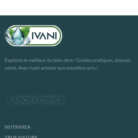
Explorez le meilleur du bien-être ! Guides pratiques, astuces
santé. Avec Ivani acheter aux meuilleur prix !
NUTRIMEA
TRUE NATURE