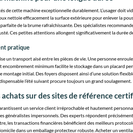
ités de cette machine exceptionnelle durablement. L’usager doit vid
oux nettoie efficacement la surface extérieure pour enlever la pou
 parfaite de la brume rafraîchissante. Des spécialistes recommanden
crusté. Ces petites attentions allongent significativement la durée
ent pratique
ise un transport aisé entre les pièces de vie. Une personne enrou
Cet encombrement minimum facilite le stockage dans un placard penda
e montage initial. Des foyers disposent ainsi d’une solution flexib
ispensable l’été suivant procure toujours un grand soulagement.
 achats sur des sites de référence certif
arantissent un service client irréprochable et hautement personn
tes généralistes impersonnels. Des experts répondent précisément
re, les transactions financières bénéficient des meilleurs protocol
domicile dans un emballage protecteur robuste. Acheter un ventil