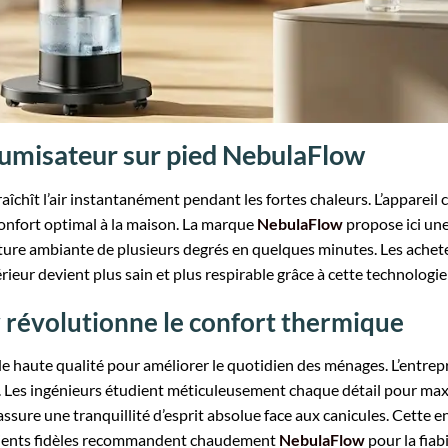
rumisateur sur pied NebulaFlow
aîchît l’air instantanément pendant les fortes chaleurs. L’appareil
confort optimal à la maison. La marque
NebulaFlow
propose ici une
ture ambiante de plusieurs degrés en quelques minutes. Les ache
térieur devient plus sain et plus respirable grâce à cette technologie
révolutionne le confort thermique
 haute qualité pour améliorer le quotidien des ménages. L’entrepr
es ingénieurs étudient méticuleusement chaque détail pour maxim
ssure une tranquillité d’esprit absolue face aux canicules. Cette 
 clients fidèles recommandent chaudement
NebulaFlow
pour la fiabi