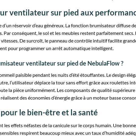
eur ventilateur sur pied aux performan
’un réservoir d’eau généreux. La fonction brumisateur diffuse de
 Par conséquent, le sol et les meubles restent parfaitement secs. L’
itesses. De surcroît, le panneau de contrôle intuitif facilite gra
ment pour programmer un arrêt automatique intelligent.
rumisateur ventilateur sur pied de NebulaFlow ?
ommeil paisible pendant les nuits d’été étouffantes. Le design élé
tre, l’utilisateur déplace la tour sans effort grâce aux roulettes int
oute la pièce uniformément. Les composants de qualité supérieure 
lles réalisent des économies d’énergie grâce à un moteur basse cons
pour le bien-être et la santé
nt les effets néfastes de la canicule sur le corps humain. Une bonne 
 sensibles respirent beaucoup mieux avec un taux d’humidité adéqu