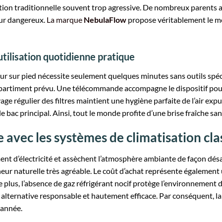
ion traditionnelle souvent trop agressive. De nombreux parents 
eur dangereux.
La marque
NebulaFlow
propose véritablement le me
utilisation quotidienne pratique
r sur pied nécessite seulement quelques minutes sans outils spécifi
artiment prévu. Une télécommande accompagne le dispositif pour 
age régulier des filtres maintient une hygiène parfaite de l’air exp
le bac principal. Ainsi, tout le monde profite d’une brise fraîche 
avec les systèmes de climatisation cla
 d’électricité et assèchent l’atmosphère ambiante de façon désagr
heur naturelle très agréable. Le coût d’achat représente égalemen
e plus, l’absence de gaz réfrigérant nocif protège l’environnemen
alternative responsable et hautement efficace. Par conséquent, l
année.