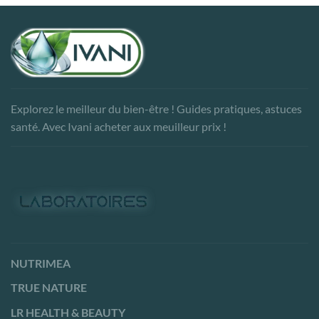
Explorez le meilleur du bien-être ! Guides pratiques, astuces
santé. Avec Ivani acheter aux meuilleur prix !
NUTRIMEA
TRUE NATURE
LR HEALTH & BEAUTY