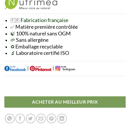
Fabrication française
🇫🇷
Matière première
contrôlée
✅
100% naturel sans OGM
🍃
Sans allergène
🌱
Emballage recyclable
♻️
Laboratoire certifié ISO
🔬
|
|
ACHETER AU MEILLEUR PRIX