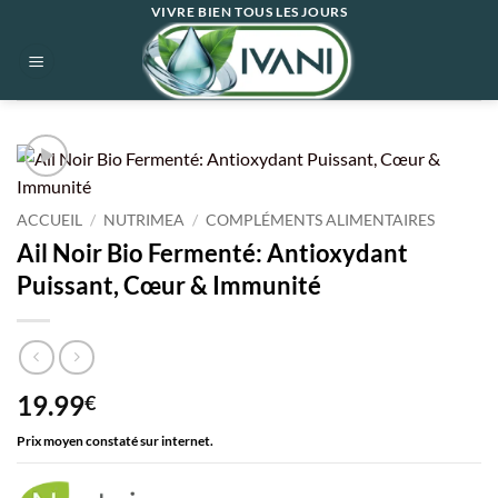
Passer
VIVRE BIEN TOUS LES JOURS
au
contenu
ACCUEIL
/
NUTRIMEA
/
COMPLÉMENTS ALIMENTAIRES
Ail Noir Bio Fermenté: Antioxydant
Puissant, Cœur & Immunité
19.99
€
Prix moyen constaté sur internet.