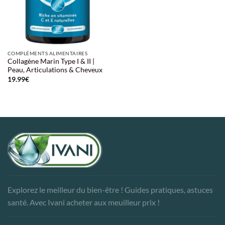
COMPLÉMENTS ALIMENTAIRES
Collagène Marin Type I & II |
Peau, Articulations & Cheveux
19.99
€
Explorez le meilleur du bien-être ! Guides pratiques, astuces
santé. Avec Ivani acheter aux meuilleur prix !